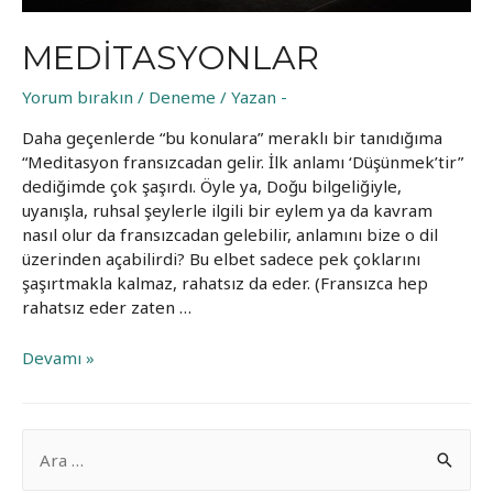
MEDITASYONLAR
Yorum bırakın
/
Deneme
/ Yazan
-
Daha geçenlerde “bu konulara” meraklı bir tanıdığıma
“Meditasyon fransızcadan gelir. İlk anlamı ‘Düşünmek’tir”
dediğimde çok şaşırdı. Öyle ya, Doğu bilgeliğiyle,
uyanışla, ruhsal şeylerle ilgili bir eylem ya da kavram
nasıl olur da fransızcadan gelebilir, anlamını bize o dil
üzerinden açabilirdi? Bu elbet sadece pek çoklarını
şaşırtmakla kalmaz, rahatsız da eder. (Fransızca hep
rahatsız eder zaten …
Meditasyonlar
Devamı »
A
r