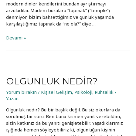
modern dinler kendilerini bundan ayrıştırmayı
arzuladılar. Madem buralara “tapınak” (“temple”)
denmiyor, bizim bahsettiğimiz ve günlük yaşamda
karşılaştığımız tapınak da “ne ola?” diye …
Tapınağımızı
Devamı »
inşa
etmek
OLGUNLUK NEDIR?
Yorum bırakın
/
Kişisel Gelişim
,
Psikoloji
,
Ruhsallık
/
Yazan
-
Olgunluk nedir? Bu bir başlık değil. Bu siz okurlara da
sorulmuş bir soru. Ben buna kısmen yanıt verebildim,
sizin katkınız da bu yanıtı genişletebilir. Yaşadıklarımız
ışığında hemen söyleyebiliriz ki, olgunluğun kişinin