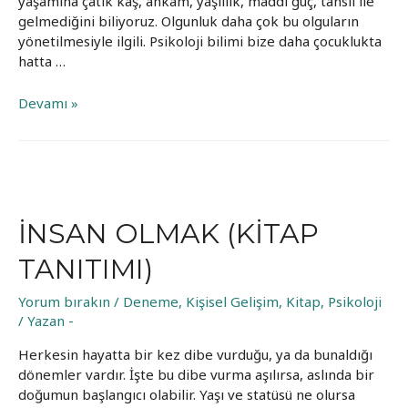
yaşamına çatık kaş, ahkam, yaşlılık, maddi güç, tahsil ile
gelmediğini biliyoruz. Olgunluk daha çok bu olguların
yönetilmesiyle ilgili. Psikoloji bilimi bize daha çocuklukta
hatta …
Olgunluk
Devamı »
Nedir?
İNSAN OLMAK (KITAP
TANITIMI)
Yorum bırakın
/
Deneme
,
Kişisel Gelişim
,
Kitap
,
Psikoloji
/ Yazan
-
Herkesin hayatta bir kez dibe vurduğu, ya da bunaldığı
dönemler vardır. İşte bu dibe vurma aşılırsa, aslında bir
doğumun başlangıcı olabilir. Yaşı ve statüsü ne olursa