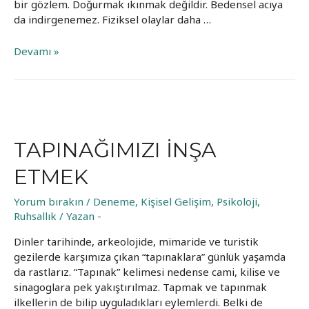
bir gözlem. Doğurmak ıkınmak değildir. Bedensel acıya
da indirgenemez. Fiziksel olaylar daha …
Mayötik:
Devamı »
Ruhsal
Ebelik
TAPINAĞIMIZI INŞA
ETMEK
Yorum bırakın
/
Deneme
,
Kişisel Gelişim
,
Psikoloji
,
Ruhsallık
/ Yazan
-
Dinler tarihinde, arkeolojide, mimaride ve turistik
gezilerde karşımıza çıkan “tapınaklara” günlük yaşamda
da rastlarız. “Tapınak” kelimesi nedense cami, kilise ve
sinagoglara pek yakıştırılmaz. Tapmak ve tapınmak
ilkellerin de bilip uyguladıkları eylemlerdi. Belki de