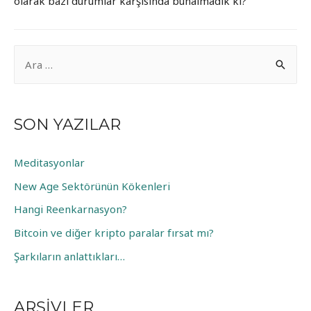
olarak bazı durumlar karşısında bunalmadık ki?
A
r
a
m
SON YAZILAR
a
:
Meditasyonlar
New Age Sektörünün Kökenleri
Hangi Reenkarnasyon?
Bitcoin ve diğer kripto paralar fırsat mı?
Şarkıların anlattıkları…
ARŞIVLER