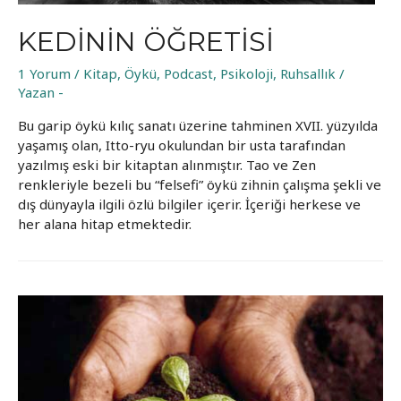
KEDININ ÖĞRETISI
1 Yorum
/
Kitap
,
Öykü
,
Podcast
,
Psikoloji
,
Ruhsallık
/
Yazan
-
Bu garip öykü kılıç sanatı üzerine tahminen XVII. yüzyılda
yaşamış olan, Itto-ryu okulundan bir usta tarafından
yazılmış eski bir kitaptan alınmıştır. Tao ve Zen
renkleriyle bezeli bu “felsefi” öykü zihnin çalışma şekli ve
dış dünyayla ilgili özlü bilgiler içerir. İçeriği herkese ve
her alana hitap etmektedir.