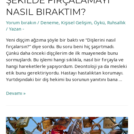
ŞEKILDE FIRÇALAMAYI
NASIL BIRAKTIM?
Yorum bırakın
/
Deneme
,
Kişisel Gelişim
,
Öykü
,
Ruhsallık
/ Yazan
-
Yeni dişçim ağzıma şöyle bir baktı ve “Dişlerini nasıl
fırçalarsın?” diye sordu. Bu soru beni hiç şaşırtmadı.
Çünkü daha önceki dişçilerim de ilk muayenede bunu
sormuşlardı. Bu işlemi hangi sıklıkla, nasıl bir fırçayla ve
hangi hareketlerle yapıyordum. Deontoloji ya da mesleki
etik bunu gerektiriyordu. Hastayı hastalıktan korumayı.
Yurtdışındaki bir diş hekimi bu sorunun yanıtını bana …
Dişlerimi
Devamı »
“maço”
bir
şekilde
fırçalamayı
nasıl
bıraktım?