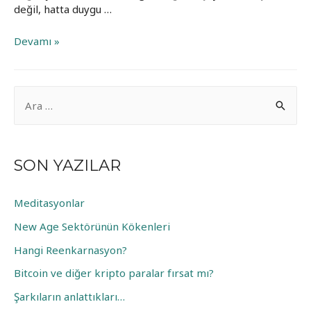
değil, hatta duygu …
Sevginin
Devamı »
Şartları
A
r
a
m
SON YAZILAR
a
:
Meditasyonlar
New Age Sektörünün Kökenleri
Hangi Reenkarnasyon?
Bitcoin ve diğer kripto paralar fırsat mı?
Şarkıların anlattıkları…