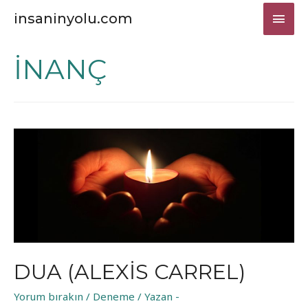
ANA
insaninyolu.com
MEN
INANÇ
DUA (ALEXIS CARREL)
Yorum bırakın
/
Deneme
/ Yazan
-