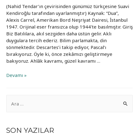
(Nahid Tendar’ın çevirisinden günümüz türkçesine Suavi
Kendiroğlu tarafından uyarlanmıştır) Kaynak: “Dua”,
Alexis Carrel, Amerikan Bord Neşriyat Dairesi, İstanbul
1947. Orijinal eser fransızca olup 1944’te basılmıştır. Giriş
Biz Batılılara, akıl sezgiden daha üstün gelir. Aklı
duygulara tercih ederiz. Bilim parlamakta, din
sönmektedir. Descartes’i takip ediyor, Pascal’ı
bırakıyoruz. Öyle ki, önce zekâmızı geliştirmeye
bakıyoruz. Ahlâk kavramı, güzel kavramı …
Dua
Devamı »
(Alexis
Carrel)
A
r
a
m
SON YAZILAR
a