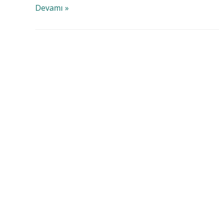
Tanrının
Devamı »
Empatisi