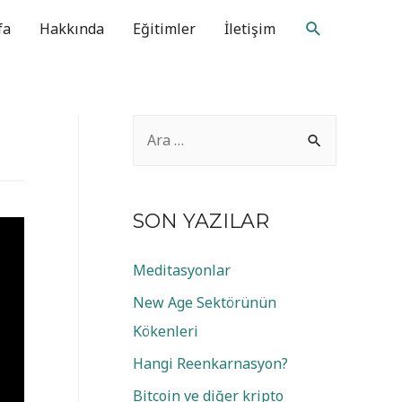
Arama
fa
Hakkında
Eğitimler
İletişim
A
r
a
m
SON YAZILAR
a
Meditasyonlar
:
New Age Sektörünün
Kökenleri
Hangi Reenkarnasyon?
Bitcoin ve diğer kripto