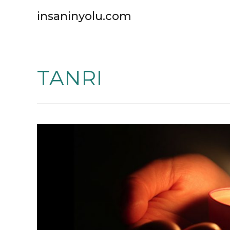
insaninyolu.com
TANRI