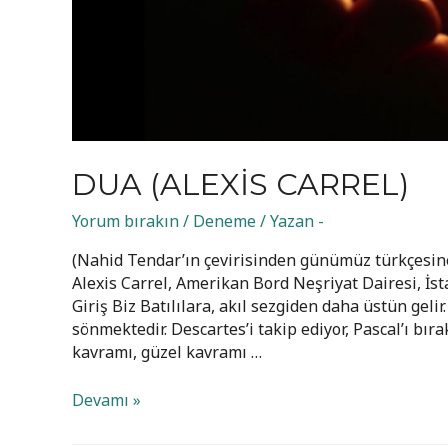
DUA (ALEXIS CARREL)
Yorum bırakın
/
Deneme
/ Yazan
-
(Nahid Tendar’ın çevirisinden günümüz türkçesine
Alexis Carrel, Amerikan Bord Neşriyat Dairesi, İsta
Giriş Biz Batılılara, akıl sezgiden daha üstün gelir
sönmektedir. Descartes’i takip ediyor, Pascal’ı bır
kavramı, güzel kavramı …
Dua
Devamı »
(Alexis
Carrel)