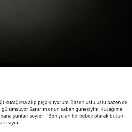
beği kucağıma alıp pışpışlıyorum. Bazen uslu uslu bazen de
 gülümsüyor. Sanırım onun sabah güneşiyim. Kucağıma
 bana şunları söyler : “Ben şu an bir bebek olarak bütün
atrisiyim. …