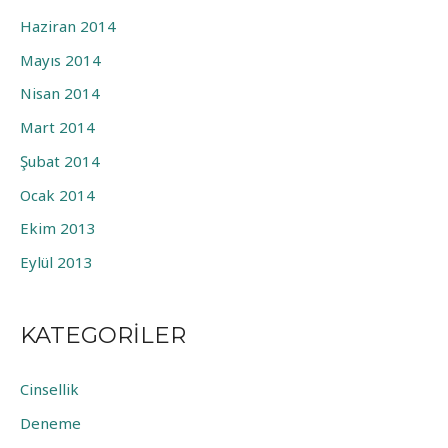
Haziran 2014
Mayıs 2014
Nisan 2014
Mart 2014
Şubat 2014
Ocak 2014
Ekim 2013
Eylül 2013
KATEGORILER
Cinsellik
Deneme