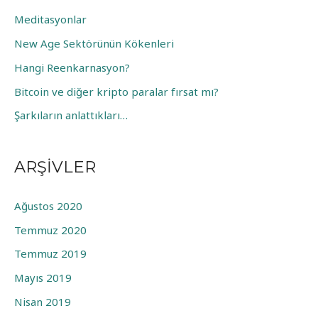
:
Meditasyonlar
New Age Sektörünün Kökenleri
Hangi Reenkarnasyon?
Bitcoin ve diğer kripto paralar fırsat mı?
Şarkıların anlattıkları…
ARŞIVLER
Ağustos 2020
Temmuz 2020
Temmuz 2019
Mayıs 2019
Nisan 2019