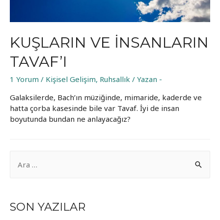
KUŞLARIN VE İNSANLARIN
TAVAF’I
1 Yorum
/
Kişisel Gelişim
,
Ruhsallık
/ Yazan
-
Galaksilerde, Bach’ın müziğinde, mimaride, kaderde ve
hatta çorba kasesinde bile var Tavaf. İyi de insan
boyutunda bundan ne anlayacağız?
A
r
a
m
SON YAZILAR
a