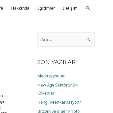
Arama
fa
Hakkında
Eğitimler
İletişim
A
r
a
m
SON YAZILAR
a
Meditasyonlar
:
New Age Sektörünün
Kökenleri
bu
aynı
Hangi Reenkarnasyon?
,
Bitcoin ve diğer kripto