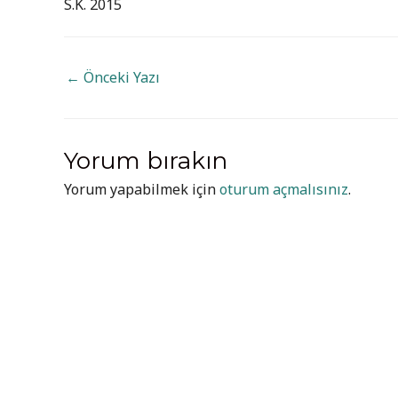
S.K. 2015
YAZI
←
Önceki Yazı
GEZINMESI
Yorum bırakın
Yorum yapabilmek için
oturum açmalısınız
.