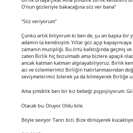
Birlik ortaya çıkar. Ama şimdilik Birlik kendisini
O’nun gözleriyle bakacağına söz ver bana”
“Söz veriyorum”
Çünkü artık biliyorum ki ben de, şu an başka bir 
adamın ta kendisiyim. Yıllar göz açıp kapayıncaya 
zamanın muzipliği. Bu örtü kalktığında geçmiş ve
zaten Birlik hiç bozulmadı ama bizlere apaçık olac
ancak katman katman algılayabiliyoruz. Birlik ken
acı ve özlemlerimiz Birliğin hatırlanmasından do
sevişmelerimiz bilerek ya da bilmeyerek Birliğe u
Ama şimdilik ben bir kız bebeği pışpışlıyorum. Gö
Olacak bu. Oluyor. Oldu bile.
Böyle seviyor Tanrı bizi. Bize dönüşerek kucaklıyo