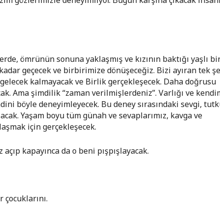
 bizim gözlerimizle deneyimliyor. Bugün karşına çıkacak insan
yerde, ömrünün sonuna yaklaşmış ve kızının baktığı yaşlı bi
kadar geçecek ve birbirimize dönüşeceğiz. Bizi ayıran tek ş
 gelecek kalmayacak ve Birlik gerçekleşecek. Daha doğrusu
ak. Ama şimdilik “zaman verilmişlerdeniz”. Varlığı ve kendi
dini böyle deneyimleyecek. Bu deney sırasındaki sevgi, tutk
ğacak. Yaşam boyu tüm günah ve sevaplarımız, kavga ve
laşmak için gerçekleşecek.
z açıp kapayınca da o beni pışpışlayacak.
r çocuklarını.