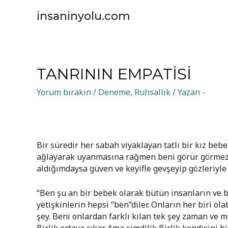
insaninyolu.com
TANRININ EMPATISI
Yorum bırakın
/
Deneme
,
Ruhsallık
/ Yazan
-
Bir süredir her sabah viyaklayan tatlı bir kız be
ağlayarak uyanmasına rağmen beni görür görmez
aldığımdaysa güven ve keyifle gevşeyip gözleriyle 
“Ben şu an bir bebek olarak bütün insanların ve b
yetişkinlerin hepsi “ben”diler. Onların her biri o
şey. Beni onlardan farklı kılan tek şey zaman ve 