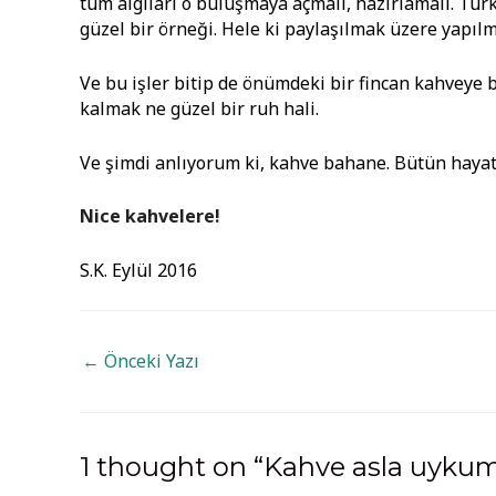
tüm algıları o buluşmaya açmalı, hazırlamalı. Tür
güzel bir örneği. Hele ki paylaşılmak üzere yapılm
Ve bu işler bitip de önümdeki bir fincan kahve
kalmak ne güzel bir ruh hali.
Ve şimdi anlıyorum ki, kahve bahane. Bütün hayat 
Nice kahvelere!
S.K. Eylül 2016
YAZI
←
Önceki Yazı
GEZINMESI
1 thought on “Kahve asla uykum