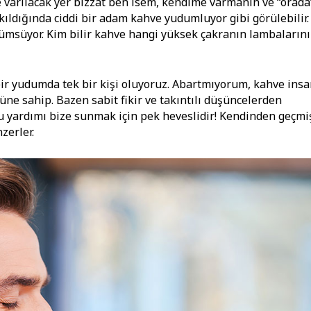
ve varılacak yer bizzat ben isem, kendime varmanın ve “orada
ıldığında ciddi bir adam kahve yudumluyor gibi görülebilir.
ümsüyor. Kim bilir kahve hangi yüksek çakranın lambalarını
bir yudumda tek bir kişi oluyoruz. Abartmıyorum, kahve ins
ne sahip. Bazen sabit fikir ve takıntılı düşüncelerden
bu yardımı bize sunmak için pek heveslidir! Kendinden geçmi
zerler.