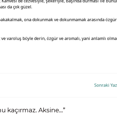
k Kahvesi de cezvesiyle, şekeriyle, başında durması ile bunu
ası da çok güzel.
ye bakakalmak, ona dokunmak ve dokunmamak arasında özgür
ve varoluş böyle derin, özgür ve aromalı, yani anlamlı olmal
Sonraki Ya
u kaçırmaz. Aksine…”