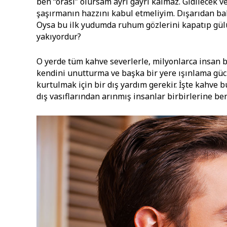
ben “orası” olursam ayrı gayrı kalmaz. Gidilecek 
şaşırmanın hazzını kabul etmeliyim. Dışarıdan bak
Oysa bu ilk yudumda ruhum gözlerini kapatıp gül
yakıyordur?
O yerde tüm kahve severlerle, milyonlarca insan 
kendini unutturma ve başka bir yere ışınlama gücü
kurtulmak için bir dış yardım gerekir. İşte kahve 
dış vasıflarından arınmış insanlar birbirlerine ben