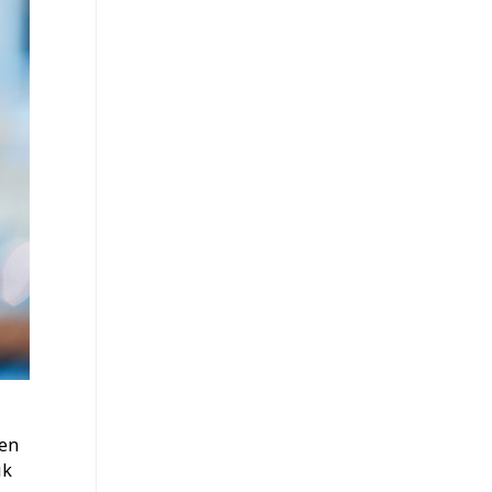
ten
ık