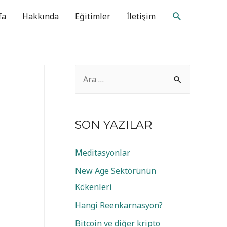
Arama
fa
Hakkında
Eğitimler
İletişim
A
r
a
m
SON YAZILAR
a
Meditasyonlar
:
New Age Sektörünün
Kökenleri
Hangi Reenkarnasyon?
Bitcoin ve diğer kripto