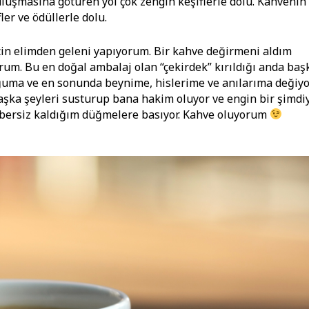
uluşmasına götüren yol çok zengin keşiflerle dolu. Kahvenin
ler ve ödüllerle dolu.
in elimden geleni yapıyorum. Bir kahve değirmeni aldım
rum. Bu en doğal ambalaj olan “çekirdek” kırıldığı anda baş
ğuma ve en sonunda beynime, hislerime ve anılarıma değiyo
 başka şeyleri susturup bana hakim oluyor ve engin bir şimdi
 habersiz kaldığım düğmelere basıyor. Kahve oluyorum