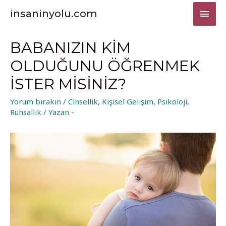
ANA
insaninyolu.com
MEN
BABANIZIN KIM
OLDUĞUNU ÖĞRENMEK
ISTER MISINIZ?
Yorum bırakın
/
Cinsellik
,
Kişisel Gelişim
,
Psikoloji
,
Ruhsallık
/ Yazan
-