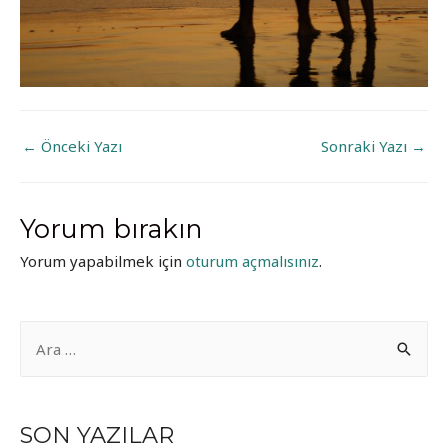
YAZI
←
Önceki Yazı
Sonraki Yazı
→
GEZINMESI
Yorum bırakın
Yorum yapabilmek için
oturum açmalısınız
.
A
r
a
m
SON YAZILAR