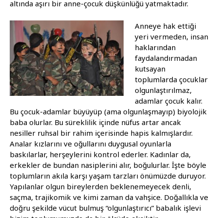
altında aşırı bir anne-çocuk düşkünlüğü yatmaktadır.
Anneye hak ettiği
yeri vermeden, insan
haklarından
faydalandırmadan
kutsayan
toplumlarda çocuklar
olgunlaştırılmaz,
adamlar çocuk kalır.
Bu çocuk-adamlar büyüyüp (ama olgunlaşmayıp) biyolojik
baba olurlar. Bu süreklilik içinde nüfus artar ancak
nesiller ruhsal bir rahim içerisinde hapis kalmışlardır.
Analar kızlarını ve oğullarını duygusal oyunlarla
baskılarlar, herşeylerini kontrol ederler. Kadınlar da,
erkekler de bundan nasiplerini alır, boğulurlar. İşte böyle
toplumların akıla karşı yaşam tarzları önümüzde duruyor.
Yapılanlar olgun bireylerden beklenemeyecek denli,
saçma, trajikomik ve kimi zaman da vahşice. Doğallıkla ve
doğru şekilde vücut bulmuş “olgunlaştırıcı” babalık işlevi