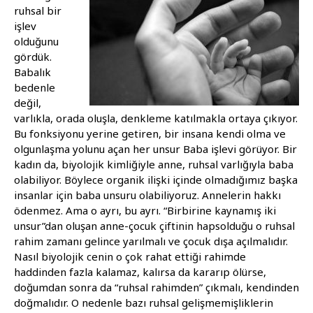
ruhsal bir
işlev
olduğunu
gördük.
Babalık
bedenle
değil,
varlıkla, orada oluşla, denkleme katılmakla ortaya çıkıyor.
Bu fonksiyonu yerine getiren, bir insana kendi olma ve
olgunlaşma yolunu açan her unsur Baba işlevi görüyor. Bir
kadın da, biyolojik kimliğiyle anne, ruhsal varlığıyla baba
olabiliyor. Böylece organik ilişki içinde olmadığımız başka
insanlar için baba unsuru olabiliyoruz. Annelerin hakkı
ödenmez. Ama o ayrı, bu ayrı. “Birbirine kaynamış iki
unsur”dan oluşan anne-çocuk çiftinin hapsolduğu o ruhsal
rahim zamanı gelince yarılmalı ve çocuk dışa açılmalıdır.
Nasıl biyolojik cenin o çok rahat ettiği rahimde
haddinden fazla kalamaz, kalırsa da kararıp ölürse,
doğumdan sonra da “ruhsal rahimden” çıkmalı, kendinden
doğmalıdır. O nedenle bazı ruhsal gelişmemişliklerin